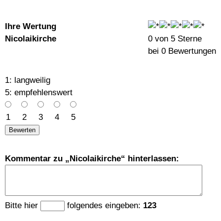
Ihre Wertung
Nicolaikirche
0
von
5
Sterne
bei
0
Bewertungen
1: lang­weilig
5: emp­fehlens­wert
1
2
3
4
5
Kommentar zu
Nicolaikirche
hinterlassen:
Bitte hier
folgendes eingeben:
123