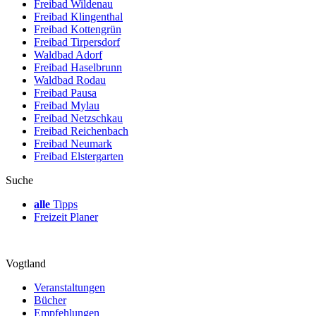
Freibad Wildenau
Freibad Klingenthal
Freibad Kottengrün
Freibad Tirpersdorf
Waldbad Adorf
Freibad Haselbrunn
Waldbad Rodau
Freibad Pausa
Freibad Mylau
Freibad Netzschkau
Freibad Reichenbach
Freibad Neumark
Freibad Elstergarten
Suche
alle
Tipps
Freizeit Planer
Vogtland
Veranstaltungen
Bücher
Empfehlungen