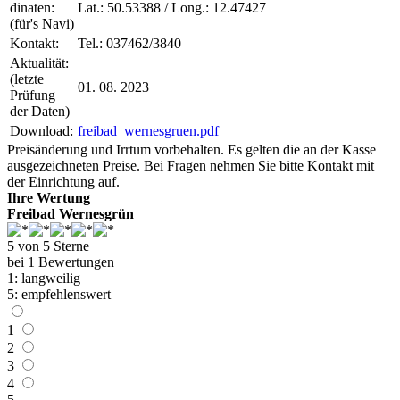
dinaten:
Lat.:
50.53388
/ Long.:
12.47427
(für's Navi)
Kontakt:
Tel.: 037462/3840
Aktualität:
(letzte
01. 08. 2023
Prüfung
der Daten)
Download:
freibad_
wernesgruen.pdf
Preisänderung und Irrtum vorbehalten. Es gelten die an der Kasse
ausgezeichneten Preise. Bei Fragen nehmen Sie bitte Kontakt mit
der Einrichtung auf.
Ihre Wertung
Freibad Wernesgrün
5
von
5
Sterne
bei
1
Bewertungen
1: lang­weilig
5: emp­fehlens­wert
1
2
3
4
5