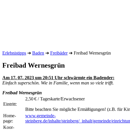
Erlebnistipps
➔
Baden
➔
Freibäder
➔
Freibad Wernesgrün
Freibad Wernesgrün
Am 17. 07. 2023 um 20:51 Uhr schwärmte ein Badender:
Einfach superschön. Wie in Familie, wenn man so viele trifft.
Freibad Wernesgrün
2,50 € / Tageskarte/Erwachsener
Eintritt:
Bitte beachten Sie mögliche Ermäßigungen! (z.B. für Kin
Home­
www.gemeinde-
page:
steinberg.de/inhalte/steinberg/_inhalt/gemeinde/einrich
Koor­