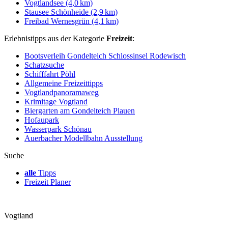
Vogtlandsee (4,0 km)
Stausee Schönheide (2,9 km)
Freibad Wernesgrün (4,1 km)
Erlebnistipps aus der Kategorie
Freizeit
:
Bootsverleih Gondelteich Schlossinsel Rodewisch
Schatzsuche
Schifffahrt Pöhl
Allgemeine Freizeittipps
Vogtlandpanoramaweg
Krimitage Vogtland
Biergarten am Gondelteich Plauen
Hofaupark
Wasserpark Schönau
Auerbacher Modellbahn Ausstellung
Suche
alle
Tipps
Freizeit Planer
Vogtland