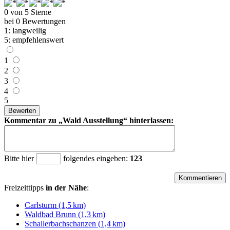
0
von
5
Sterne
bei
0
Bewertungen
1: lang­weilig
5: emp­fehlens­wert
1
2
3
4
5
Kommentar zu
Wald Ausstellung
hinterlassen:
Bitte hier
folgendes eingeben:
123
Freizeittipps
in der Nähe
:
Carlsturm (1,5 km)
Waldbad Brunn (1,3 km)
Schallerbachschanzen (1,4 km)