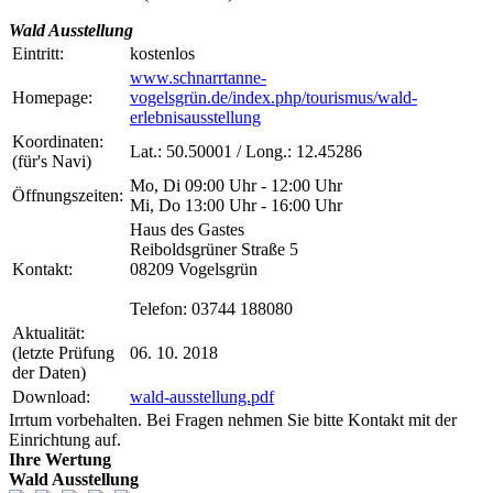
Wald Ausstellung
Eintritt:
kostenlos
www.schnarrtanne-
Home­page:
vogelsgrün.de/index.php/tourismus/wald-
erlebnisausstellung
Koor­dinaten:
Lat.:
50.50001
/ Long.:
12.45286
(für's Navi)
Mo, Di 09:00 Uhr - 12:00 Uhr
Öffnungs­zeiten:
Mi, Do 13:00 Uhr - 16:00 Uhr
Haus des Gastes
Reiboldsgrüner Straße 5
Kontakt:
08209 Vogelsgrün
Telefon: 03744 188080
Aktualität:
(letzte Prüfung
06. 10. 2018
der Daten)
Download:
wald-ausstellung.pdf
Irrtum vorbehalten. Bei Fragen nehmen Sie bitte Kontakt mit der
Einrichtung auf.
Ihre Wertung
Wald Ausstellung